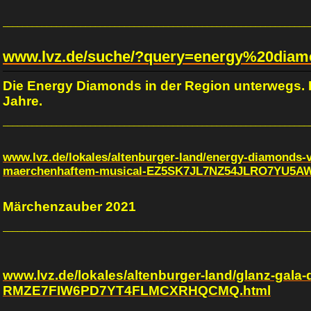
_______________________________________________________________
www.lvz.de/suche/?query=energy%20diam
Die Energy Diamonds in der Region unterwegs. R
Jahre.
_______________________________________________________________
www.lvz.de/lokales/altenburger-land/energy-diamonds-
maerchenhaftem-musical-EZ5SK7JL7NZ54JLRO7YU5A
Märchenzauber 2021
_______________________________________________________________
www.lvz.de/lokales/altenburger-land/glanz-gala
RMZE7FIW6PD7YT4FLMCXRHQCMQ.html