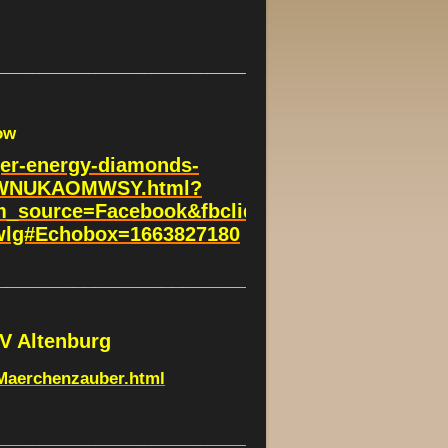
___________________________________________________
ow
ger-energy-diamonds-
3WNUKAOMWSY.html?
m_source=Facebook&fbclid=IwAR1pJXEDvbAT
lg#Echobox=1663827180
__________________________________
V Altenburg
Maerchenzauber.html
_______________________________________________________________