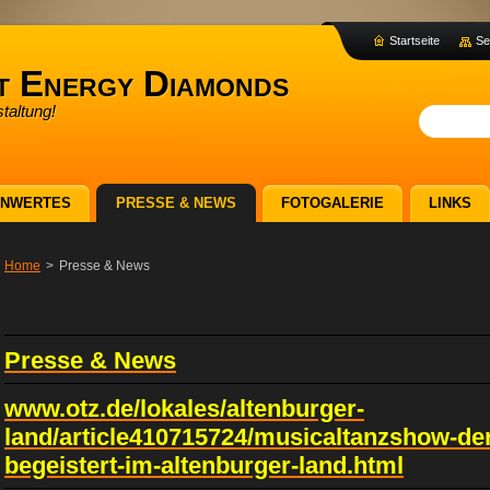
Startseite
Se
t Energy Diamonds
taltung!
ENWERTES
PRESSE & NEWS
FOTOGALERIE
LINKS
Home
>
Presse & News
Presse & News
www.otz.de/lokales/altenburger-
land/article410715724/musicaltanzshow-de
begeistert-im-altenburger-land.html