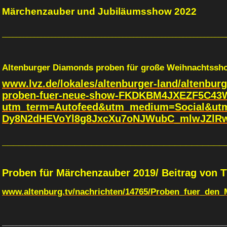
Märchenzauber und Jubiläumsshow 2022
_______________________________________________________________
Altenburger Diamonds proben für große Weihnachtssh
www.lvz.de/lokales/altenburger-land/altenbur
proben-fuer-neue-show-FKDKBM4JXEZF5C4
utm_term=Autofeed&utm_medium=Social&ut
Dy8N2dHEVoYl8g8JxcXu7oNJWubC_mlwJZlRw
________________________________________
Proben für Märchenzauber 2019/ Beitrag von T
www.altenburg.tv/nachrichten/14765/Proben_fuer_den_
_______________________________________________________________