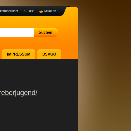
itenübersicht
RSS
Drucken
IMPRESSUM
DSVGO
reberjugend/