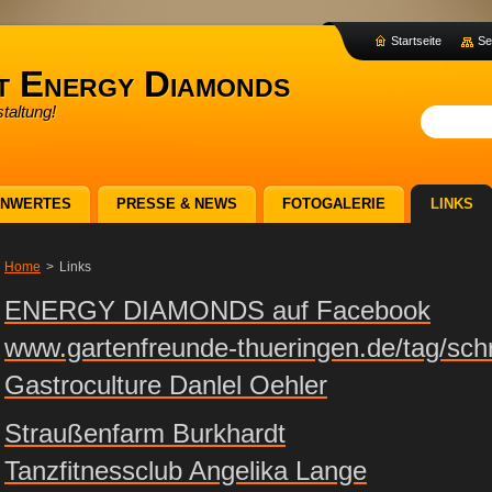
Startseite
Se
t Energy Diamonds
taltung!
ENWERTES
PRESSE & NEWS
FOTOGALERIE
LINKS
Home
>
Links
ENERGY DIAMONDS auf Facebook
www.gartenfreunde-thueringen.de/tag/sch
Gastroculture Danlel Oehler
Straußenfarm Burkhardt
Tanzfitnessclub Angelika Lange