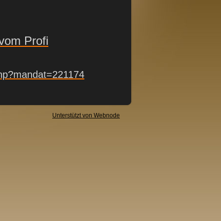
vom Profi
e.php?mandat=221174
Unterstützt von Webnode