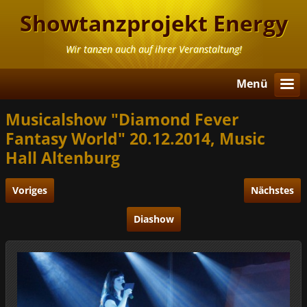
Showtanzprojekt Energy
Diamonds
Wir tanzen auch auf ihrer Veranstaltung!
Menü
Musicalshow "Diamond Fever
Fantasy World" 20.12.2014, Music
Hall Altenburg
Voriges
Nächstes
Diashow