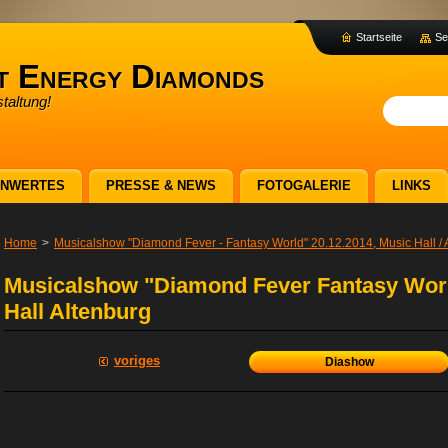
Startseite
Se
t Energy Diamonds
taltung!
ENWERTES
PRESSE & NEWS
FOTOGALERIE
LINKS
Home
>
Musicalshow "Diamond Fever - Fantasy World" 20.12.2014, Music Hall / 
Musicalshow "Diamond Fever Fantasy Worl
Hall Altenburg
voriges
Diashow