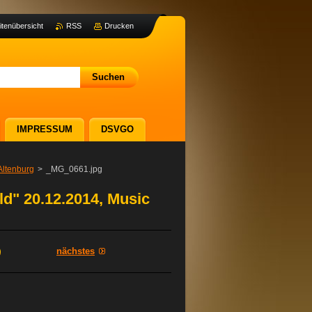
itenübersicht
RSS
Drucken
IMPRESSUM
DSVGO
Altenburg
>
_MG_0661.jpg
d" 20.12.2014, Music
nächstes