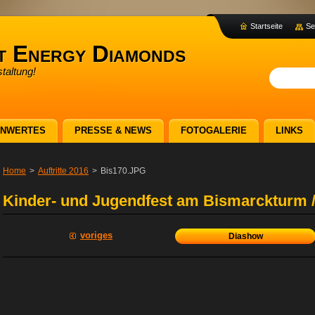
Startseite
Se
t Energy Diamonds
taltung!
ENWERTES
PRESSE & NEWS
FOTOGALERIE
LINKS
Home
>
Auftritte 2016
>
Bis170.JPG
Kinder- und Jugendfest am Bismarckturm /
voriges
Diashow